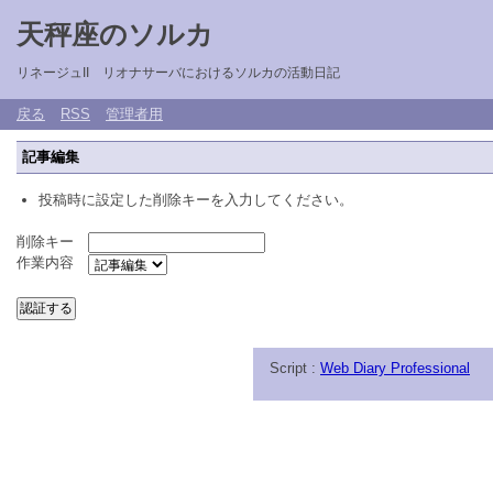
天秤座のソルカ
リネージュII リオナサーバにおけるソルカの活動日記
戻る
RSS
管理者用
記事編集
投稿時に設定した削除キーを入力してください。
削除キー
作業内容
Script :
Web Diary Professional