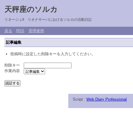
天秤座のソルカ
リネージュII リオナサーバにおけるソルカの活動日記
戻る
RSS
管理者用
記事編集
投稿時に設定した削除キーを入力してください。
削除キー
作業内容
Script :
Web Diary Professional