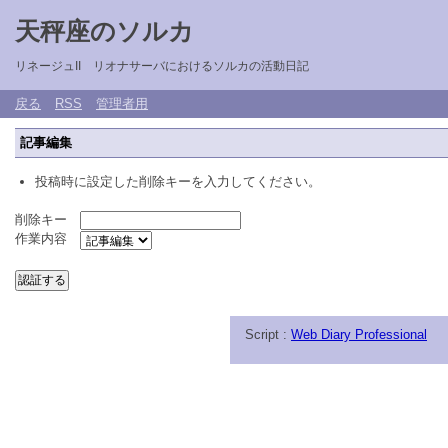
天秤座のソルカ
リネージュII リオナサーバにおけるソルカの活動日記
戻る
RSS
管理者用
記事編集
投稿時に設定した削除キーを入力してください。
削除キー
作業内容
Script :
Web Diary Professional