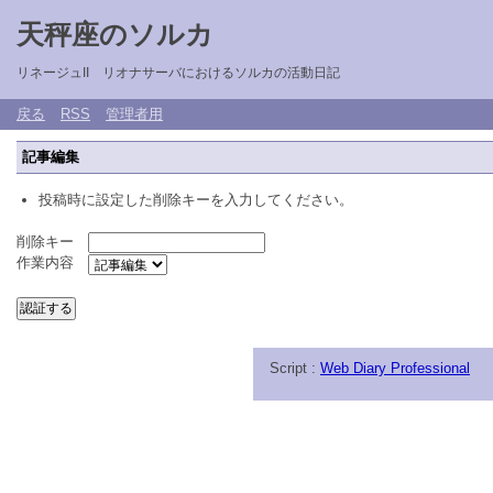
天秤座のソルカ
リネージュII リオナサーバにおけるソルカの活動日記
戻る
RSS
管理者用
記事編集
投稿時に設定した削除キーを入力してください。
削除キー
作業内容
Script :
Web Diary Professional