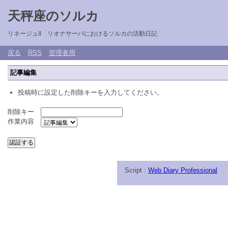
天秤座のソルカ
リネージュII リオナサーバにおけるソルカの活動日記
戻る
RSS
管理者用
記事編集
投稿時に設定した削除キーを入力してください。
削除キー
作業内容
Script :
Web Diary Professional