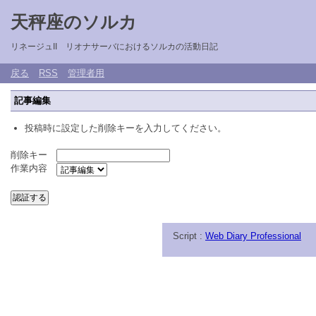
天秤座のソルカ
リネージュII リオナサーバにおけるソルカの活動日記
戻る
RSS
管理者用
記事編集
投稿時に設定した削除キーを入力してください。
削除キー
作業内容
Script :
Web Diary Professional