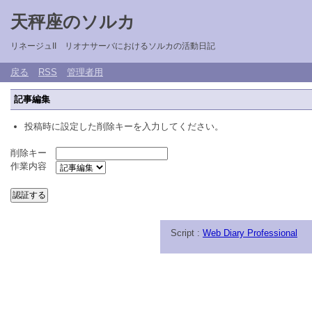
天秤座のソルカ
リネージュII リオナサーバにおけるソルカの活動日記
戻る
RSS
管理者用
記事編集
投稿時に設定した削除キーを入力してください。
削除キー
作業内容
Script :
Web Diary Professional