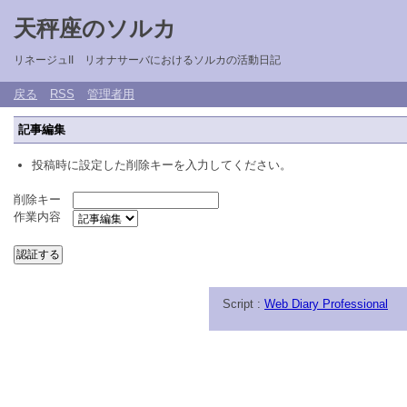
天秤座のソルカ
リネージュII リオナサーバにおけるソルカの活動日記
戻る
RSS
管理者用
記事編集
投稿時に設定した削除キーを入力してください。
削除キー
作業内容
Script :
Web Diary Professional