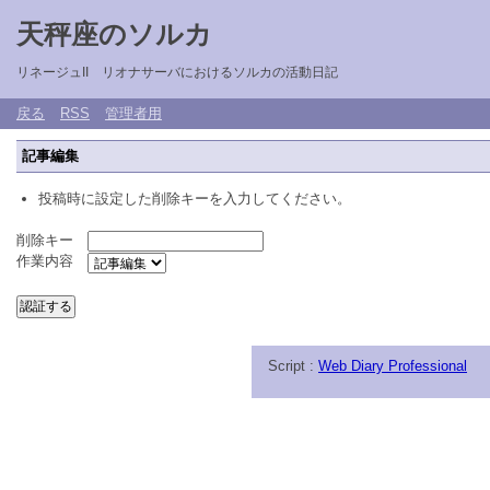
天秤座のソルカ
リネージュII リオナサーバにおけるソルカの活動日記
戻る
RSS
管理者用
記事編集
投稿時に設定した削除キーを入力してください。
削除キー
作業内容
Script :
Web Diary Professional