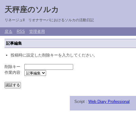
天秤座のソルカ
リネージュII リオナサーバにおけるソルカの活動日記
戻る
RSS
管理者用
記事編集
投稿時に設定した削除キーを入力してください。
削除キー
作業内容
Script :
Web Diary Professional