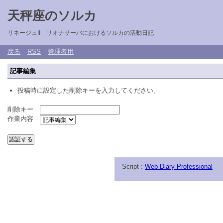
天秤座のソルカ
リネージュII リオナサーバにおけるソルカの活動日記
戻る
RSS
管理者用
記事編集
投稿時に設定した削除キーを入力してください。
削除キー
作業内容
Script :
Web Diary Professional