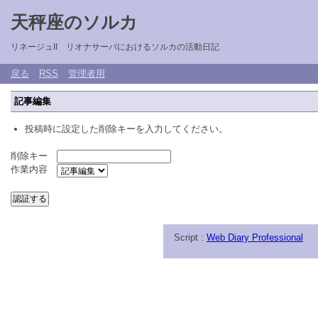
天秤座のソルカ
リネージュII リオナサーバにおけるソルカの活動日記
戻る
RSS
管理者用
記事編集
投稿時に設定した削除キーを入力してください。
削除キー
作業内容
Script :
Web Diary Professional