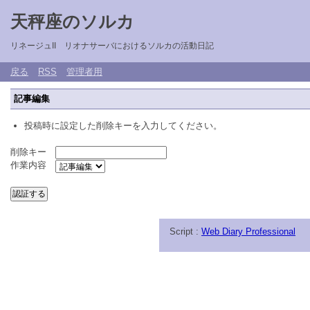
天秤座のソルカ
リネージュII リオナサーバにおけるソルカの活動日記
戻る
RSS
管理者用
記事編集
投稿時に設定した削除キーを入力してください。
削除キー
作業内容
Script :
Web Diary Professional