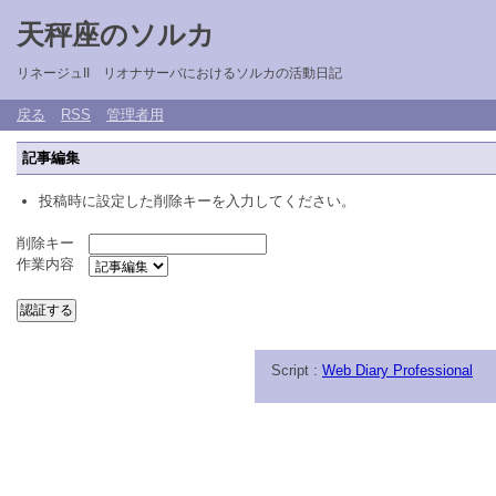
天秤座のソルカ
リネージュII リオナサーバにおけるソルカの活動日記
戻る
RSS
管理者用
記事編集
投稿時に設定した削除キーを入力してください。
削除キー
作業内容
Script :
Web Diary Professional