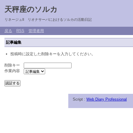
天秤座のソルカ
リネージュII リオナサーバにおけるソルカの活動日記
戻る
RSS
管理者用
記事編集
投稿時に設定した削除キーを入力してください。
削除キー
作業内容
Script :
Web Diary Professional