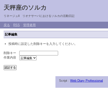
天秤座のソルカ
リネージュII リオナサーバにおけるソルカの活動日記
戻る
RSS
管理者用
記事編集
投稿時に設定した削除キーを入力してください。
削除キー
作業内容
Script :
Web Diary Professional