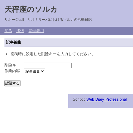
天秤座のソルカ
リネージュII リオナサーバにおけるソルカの活動日記
戻る
RSS
管理者用
記事編集
投稿時に設定した削除キーを入力してください。
削除キー
作業内容
Script :
Web Diary Professional