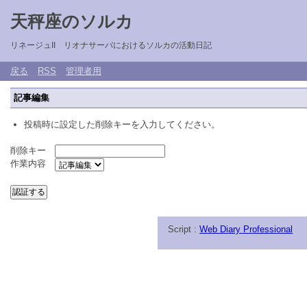
天秤座のソルカ
リネージュII リオナサーバにおけるソルカの活動日記
戻る
RSS
管理者用
記事編集
投稿時に設定した削除キーを入力してください。
削除キー
作業内容
Script :
Web Diary Professional