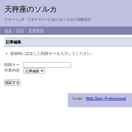
天秤座のソルカ
リネージュII リオナサーバにおけるソルカの活動日記
戻る
RSS
管理者用
記事編集
投稿時に設定した削除キーを入力してください。
削除キー
作業内容
Script :
Web Diary Professional