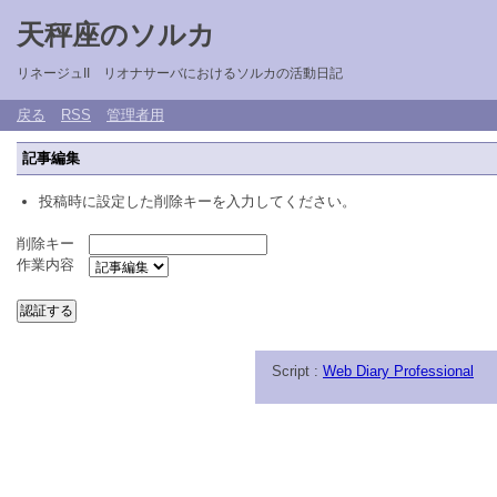
天秤座のソルカ
リネージュII リオナサーバにおけるソルカの活動日記
戻る
RSS
管理者用
記事編集
投稿時に設定した削除キーを入力してください。
削除キー
作業内容
Script :
Web Diary Professional