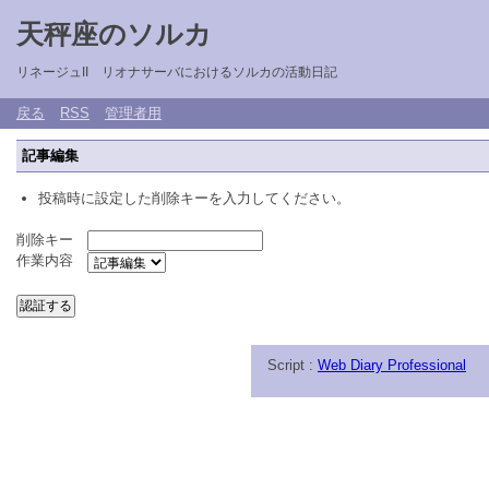
天秤座のソルカ
リネージュII リオナサーバにおけるソルカの活動日記
戻る
RSS
管理者用
記事編集
投稿時に設定した削除キーを入力してください。
削除キー
作業内容
Script :
Web Diary Professional