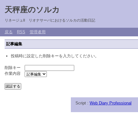
天秤座のソルカ
リネージュII リオナサーバにおけるソルカの活動日記
戻る
RSS
管理者用
記事編集
投稿時に設定した削除キーを入力してください。
削除キー
作業内容
Script :
Web Diary Professional