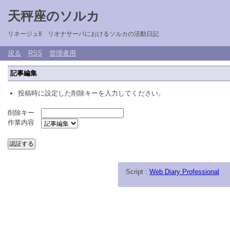
天秤座のソルカ
リネージュII リオナサーバにおけるソルカの活動日記
戻る
RSS
管理者用
記事編集
投稿時に設定した削除キーを入力してください。
削除キー
作業内容
Script :
Web Diary Professional