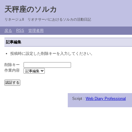
天秤座のソルカ
リネージュII リオナサーバにおけるソルカの活動日記
戻る
RSS
管理者用
記事編集
投稿時に設定した削除キーを入力してください。
削除キー
作業内容
Script :
Web Diary Professional