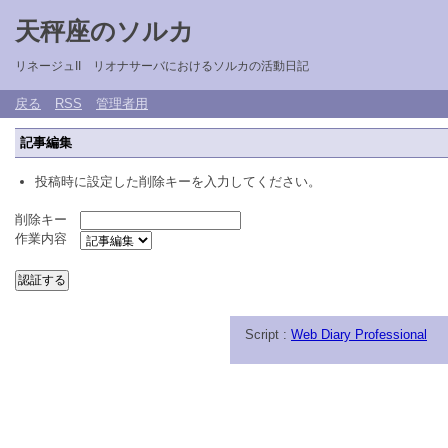
天秤座のソルカ
リネージュII リオナサーバにおけるソルカの活動日記
戻る
RSS
管理者用
記事編集
投稿時に設定した削除キーを入力してください。
削除キー
作業内容
Script :
Web Diary Professional