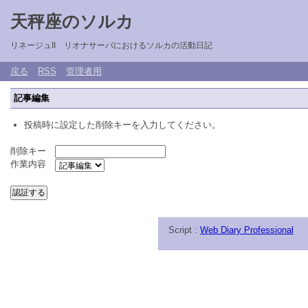
天秤座のソルカ
リネージュII リオナサーバにおけるソルカの活動日記
戻る
RSS
管理者用
記事編集
投稿時に設定した削除キーを入力してください。
削除キー
作業内容
Script :
Web Diary Professional