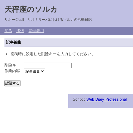
天秤座のソルカ
リネージュII リオナサーバにおけるソルカの活動日記
戻る
RSS
管理者用
記事編集
投稿時に設定した削除キーを入力してください。
削除キー
作業内容
Script :
Web Diary Professional