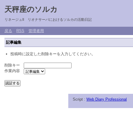
天秤座のソルカ
リネージュII リオナサーバにおけるソルカの活動日記
戻る
RSS
管理者用
記事編集
投稿時に設定した削除キーを入力してください。
削除キー
作業内容
Script :
Web Diary Professional