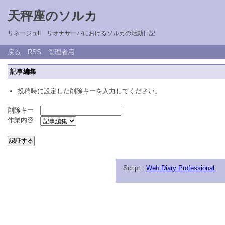
天秤座のソルカ
リネージュII リオナサーバにおけるソルカの活動日記
戻る
RSS
管理者用
記事編集
投稿時に設定した削除キーを入力してください。
削除キー
作業内容
Script :
Web Diary Professional