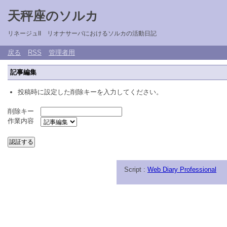
天秤座のソルカ
リネージュII リオナサーバにおけるソルカの活動日記
戻る
RSS
管理者用
記事編集
投稿時に設定した削除キーを入力してください。
削除キー
作業内容
Script :
Web Diary Professional