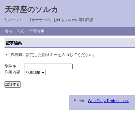
天秤座のソルカ
リネージュII リオナサーバにおけるソルカの活動日記
戻る
RSS
管理者用
記事編集
投稿時に設定した削除キーを入力してください。
削除キー
作業内容
Script :
Web Diary Professional