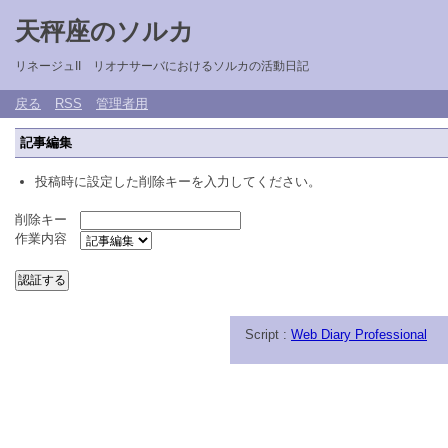
天秤座のソルカ
リネージュII リオナサーバにおけるソルカの活動日記
戻る
RSS
管理者用
記事編集
投稿時に設定した削除キーを入力してください。
削除キー
作業内容
Script :
Web Diary Professional