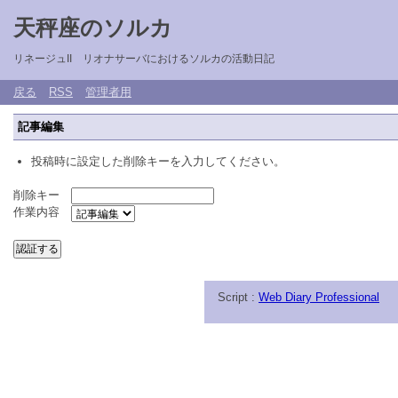
天秤座のソルカ
リネージュII リオナサーバにおけるソルカの活動日記
戻る
RSS
管理者用
記事編集
投稿時に設定した削除キーを入力してください。
削除キー
作業内容
Script :
Web Diary Professional