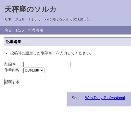
天秤座のソルカ
リネージュII リオナサーバにおけるソルカの活動日記
戻る
RSS
管理者用
記事編集
投稿時に設定した削除キーを入力してください。
削除キー
作業内容
Script :
Web Diary Professional