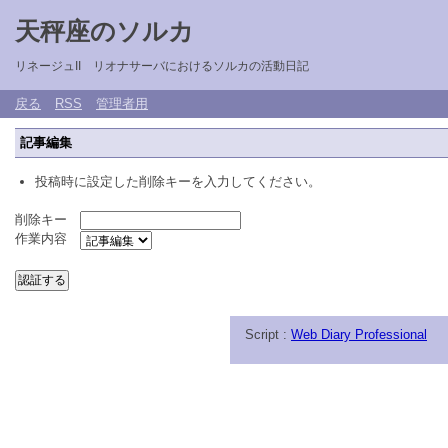
天秤座のソルカ
リネージュII リオナサーバにおけるソルカの活動日記
戻る
RSS
管理者用
記事編集
投稿時に設定した削除キーを入力してください。
削除キー
作業内容
Script :
Web Diary Professional