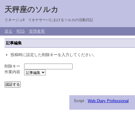
天秤座のソルカ
リネージュII リオナサーバにおけるソルカの活動日記
戻る
RSS
管理者用
記事編集
投稿時に設定した削除キーを入力してください。
削除キー
作業内容
Script :
Web Diary Professional