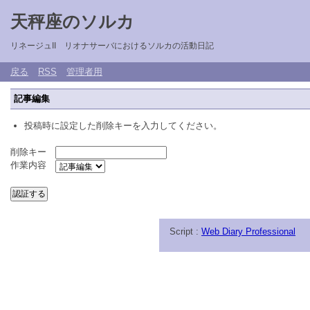
天秤座のソルカ
リネージュII リオナサーバにおけるソルカの活動日記
戻る
RSS
管理者用
記事編集
投稿時に設定した削除キーを入力してください。
削除キー
作業内容
Script :
Web Diary Professional