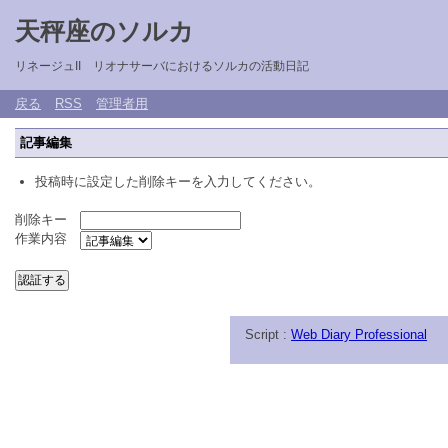
天秤座のソルカ
リネージュII リオナサーバにおけるソルカの活動日記
戻る
RSS
管理者用
記事編集
投稿時に設定した削除キーを入力してください。
削除キー
作業内容
Script :
Web Diary Professional