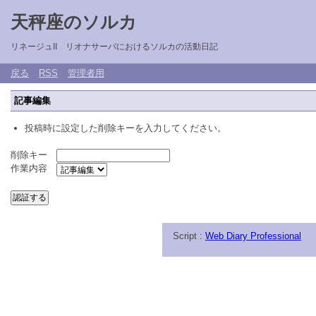
天秤座のソルカ
リネージュII リオナサーバにおけるソルカの活動日記
戻る
RSS
管理者用
記事編集
投稿時に設定した削除キーを入力してください。
削除キー
作業内容
Script :
Web Diary Professional