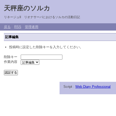
天秤座のソルカ
リネージュII リオナサーバにおけるソルカの活動日記
戻る
RSS
管理者用
記事編集
投稿時に設定した削除キーを入力してください。
削除キー
作業内容
Script :
Web Diary Professional