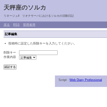
天秤座のソルカ
リネージュII リオナサーバにおけるソルカの活動日記
戻る
RSS
管理者用
記事編集
投稿時に設定した削除キーを入力してください。
削除キー
作業内容
Script :
Web Diary Professional