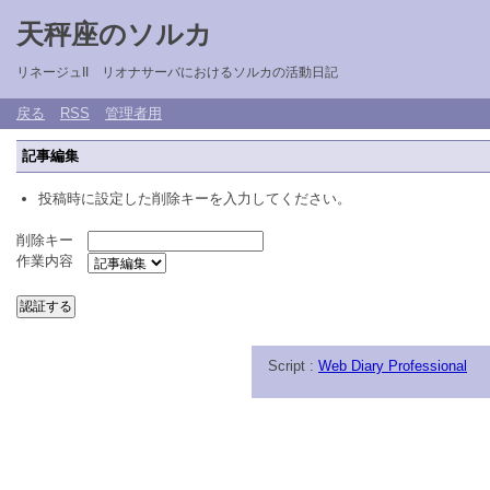
天秤座のソルカ
リネージュII リオナサーバにおけるソルカの活動日記
戻る
RSS
管理者用
記事編集
投稿時に設定した削除キーを入力してください。
削除キー
作業内容
Script :
Web Diary Professional