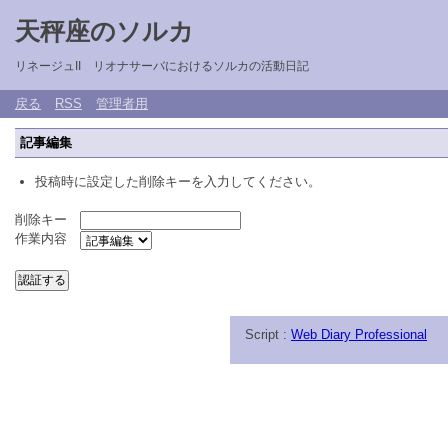
天秤座のソルカ
リネージュII リオナサーバにおけるソルカの活動日記
戻る
RSS
管理者用
記事編集
投稿時に設定した削除キーを入力してください。
削除キー
作業内容
Script :
Web Diary Professional