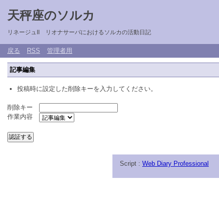
天秤座のソルカ
リネージュII リオナサーバにおけるソルカの活動日記
戻る
RSS
管理者用
記事編集
投稿時に設定した削除キーを入力してください。
削除キー
作業内容
Script :
Web Diary Professional