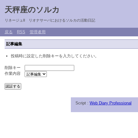
天秤座のソルカ
リネージュII リオナサーバにおけるソルカの活動日記
戻る
RSS
管理者用
記事編集
投稿時に設定した削除キーを入力してください。
削除キー
作業内容
Script :
Web Diary Professional