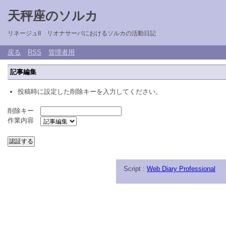
天秤座のソルカ
リネージュII リオナサーバにおけるソルカの活動日記
戻る
RSS
管理者用
記事編集
投稿時に設定した削除キーを入力してください。
削除キー
作業内容
Script :
Web Diary Professional