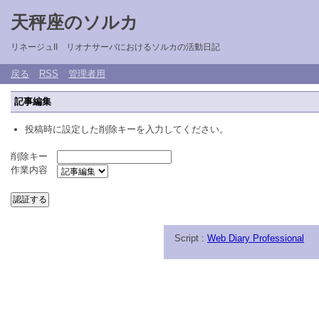
天秤座のソルカ
リネージュII リオナサーバにおけるソルカの活動日記
戻る
RSS
管理者用
記事編集
投稿時に設定した削除キーを入力してください。
削除キー
作業内容
Script :
Web Diary Professional