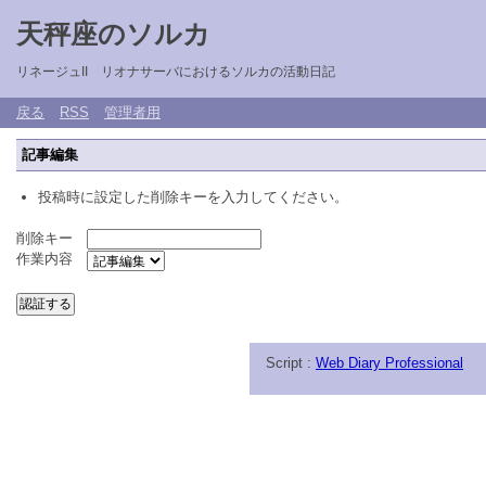
天秤座のソルカ
リネージュII リオナサーバにおけるソルカの活動日記
戻る
RSS
管理者用
記事編集
投稿時に設定した削除キーを入力してください。
削除キー
作業内容
Script :
Web Diary Professional