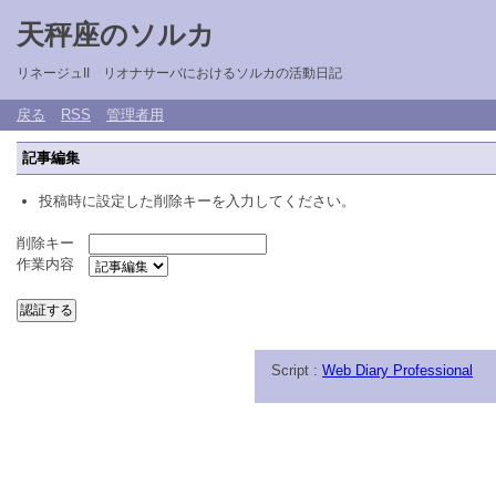
天秤座のソルカ
リネージュII リオナサーバにおけるソルカの活動日記
戻る
RSS
管理者用
記事編集
投稿時に設定した削除キーを入力してください。
削除キー
作業内容
Script :
Web Diary Professional