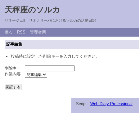
天秤座のソルカ
リネージュII リオナサーバにおけるソルカの活動日記
戻る
RSS
管理者用
記事編集
投稿時に設定した削除キーを入力してください。
削除キー
作業内容
Script :
Web Diary Professional